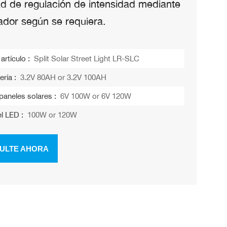
ad de regulación de intensidad mediante
ador según se requiera.
rtículo :
Split Solar Street Light LR-SLC
ería :
3.2V 80AH or 3.2V 100AH
paneles solares :
6V 100W or 6V 120W
l LED :
100W or 120W
ULTE AHORA