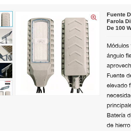
Fuente D
Farola D
De 100 W
Módulos f
ángulo fl
aprovech
Fuente d
elevado f
necesidad
principal
Batería 
de hierro