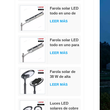
sensor de
movimiento PIR,
Farola solar LED
MPPT, con
todo en uno de
batería militar
20 W, 40 W y 60
LiFePO4.
LEER MÁS
W con control
remoto
integrado, IP65,
para exteriores,
Farola solar LED
resistente al
todo en uno para
agua
exteriores, IP65,
LEER MÁS
resistente al
agua, 40 W
Farola solar de
38 W de alta
calidad,
LEER MÁS
integrada, de
fundición a
presión, con
LED
Luces LED
blanco/blanco
solares de cobre