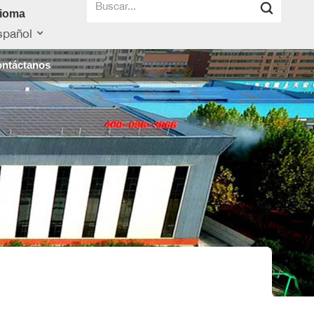
dioma
spañol
ntáctanos