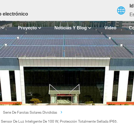
I
E
 electrónico
com
S
Proyecto
Noticias Y Blog
Video
Co
English
français
español
العربية
中文
Serie De Farolas Solares Divididas
 Sensor De Luz Inteligente De 100 W, Protección Totalmente Sellada IP65.