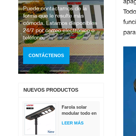
apag
Puede contactarnos de la
Todo
forma que le resulte más
func
cómoda. Estamos disponibles
24/7 por correo electrónico o
para
teléfono.
CONTÁCTENOS
NUEVOS PRODUCTOS
Farola solar
modular todo en
uno de 80 W, 230
LEER MÁS
lm/W, alto flujo
luminoso,