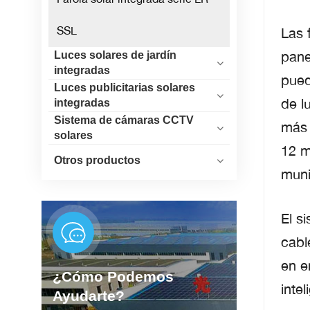
SSL
Las 
pane
Luces solares de jardín
integradas
pued
Luces publicitarias solares
de l
integradas
Sistema de cámaras CCTV
más 
solares
12 m
Otros productos
muni
El s
cabl
en e
¿Cómo Podemos
inte
Ayudarte?