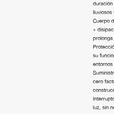
duración 
lluviosos
Cuerpo d
+ disipac
prolonga 
Protecció
su funci
entornos 
Suministr
cero fact
construcc
Interrupt
luz, sin 