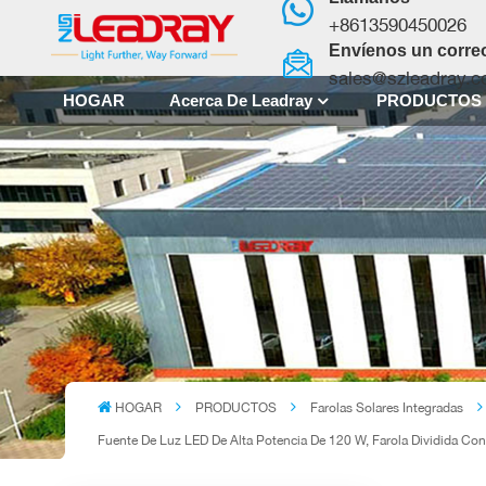
+8613590450026
Envíenos un correo
sales@szleadray.
HOGAR
Acerca De Leadray
PRODUCTO
HOGAR
PRODUCTOS
Farolas Solares Integradas
Fuente De Luz LED De Alta Potencia De 120 W, Farola Dividida Con