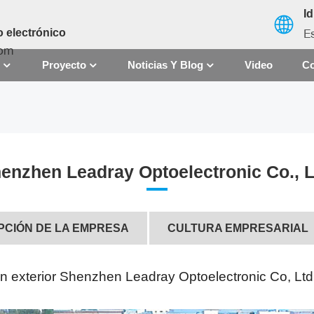
I
E
 electrónico
com
S
Proyecto
Noticias Y Blog
Video
Co
English
français
enzhen Leadray Optoelectronic Co., L
español
العربية
PCIÓN DE LA EMPRESA
CULTURA EMPRESARIAL
中文
ón exterior Shenzhen Leadray Optoelectronic Co, Ltd