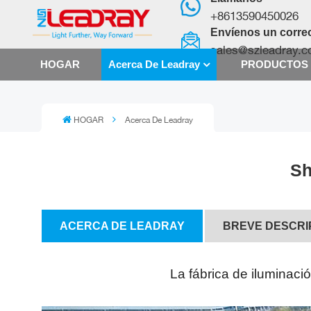
+8613590450026
Envíenos un correo
sales@szleadray.
HOGAR
Acerca De Leadray
PRODUCTO
HOGAR
Acerca De Leadray
Sh
ACERCA DE LEADRAY
BREVE DESCRI
La fábrica de iluminaci