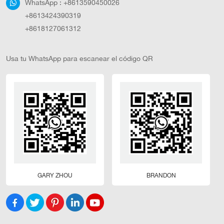
WhatsApp :
+8613590450026
+8613424390319
+8618127061312
Usa tu WhatsApp para escanear el código QR
GARY ZHOU
BRANDON