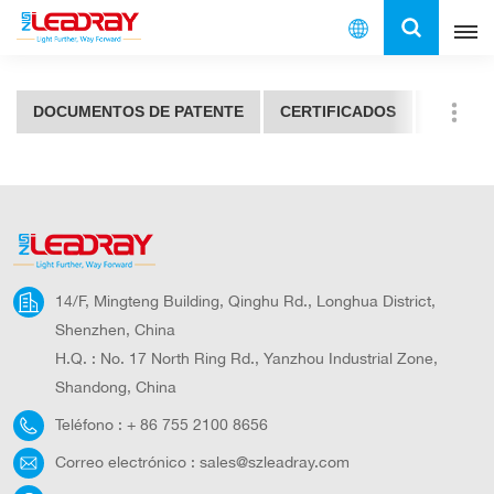
Español
DOCUMENTOS DE PATENTE
CERTIFICADOS
PRUEBA
English
français
español
العربية
14/F, Mingteng Building, Qinghu Rd., Longhua District,
Shenzhen, China
中文
H.Q. : No. 17 North Ring Rd., Yanzhou Industrial Zone,
Shandong, China
Teléfono :
+ 86 755 2100 8656
Correo electrónico :
sales@szleadray.com