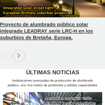
Importación y Exportación de Maquinaria y Productos
Electrónicos, así como de la Alianza Nacional de
Semiconductores. Filosofía corporativaIluminar más carreteras
con energía limpia y ofrecer a los usuarios globales soluciones
Proyecto de alumbrado público solar
de iluminación fotovoltaica más eficientes energéticamente,
duraderas y sin preocupaciones.
integrado LEADRAY serie LRC-H en los
suburbios de Bretaña, Europa.
ÚLTIMAS NOTICIAS
Instalaciones avanzadas de producción de alumbrado
público, una rica matriz de productos y sólidas capacidades
de investigación y desarrollo de alumbrado público brindan
servicios personalizados integrales para cada proyecto.