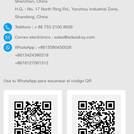
Shenzhen, China
H.Q. : No. 17 North Ring Rd., Yanzhou Industrial Zone,
Shandong, China
Teléfono :
+ 86 755 2100 8656
Correo electrónico :
sales@szleadray.com
WhatsApp :
+8613590450026
+8613424390319
+8618127061312
Usa tu WhatsApp para escanear el código QR