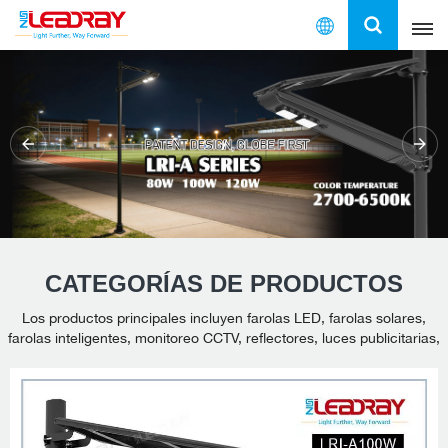
Español
English
/
/
/
/
/
/
/
/
français
español
العربية
CATEGORÍAS DE PRODUCTOS
中文
Los productos principales incluyen farolas LED, farolas solares,
farolas inteligentes, monitoreo CCTV, reflectores, luces publicitarias,
luces de jardín y sistemas de energía solar multifuncionales para el
hogar.