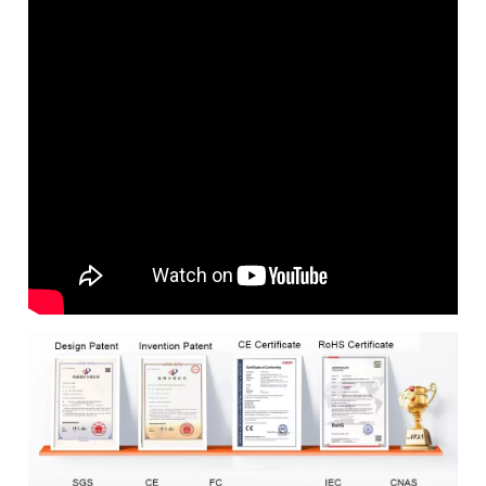
voltaje de 90 a 305 V CA. Integra múltiples esquemas de
regulación, como 0-10 V, PWM y control temporizado, y cuenta
con certificaciones de seguridad de primer nivel a nivel mundial,
con el objetivo de satisfacer las diversas necesidades de
alumbrado público global con una sola serie. Equipado con
función de atenuación completa y ofreciendo modelos no
impermeables IP66 e IP67, su diseño de cableado de terminal
reduce efectivamente la presión de gestión de inventario. Adopta
una carcasa especializada ultradelgada de 90 mm de ancho,
optimizando la disipación del calor, mejorando la compatibilidad
de la lámpara y la vida útil general.Luces solares para
patioMódulo LED de alta potencia, capaz de proyectar luz
potente a largas distancias con alto flujo luminoso;Diseño
dividido (separación del panel fotovoltaico y el cabezal de la
lámpara), ángulo del cabezal de la lámpara ajustable, adecuado
para iluminación de áreas grandes;Admite control de luz, control
remoto y sincronización, con modos duales de brillo constante y
detección disponibles. Escenarios aplicables de la luz solar de