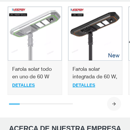
Farola solar todo
Farola solar
en uno de 60 W
integrada de 60 W,
con batería
230 lm/W, chip
DETALLES
DETALLES
LiFePO4 de grado
LED de ultra alta
militar, exportada a
eficiencia
Oriente Medio,
energética,
África y el Sudeste
temperatura de
Asiático.
color de 5000 K.
ACERCA DE NUESTRA EMPRESA