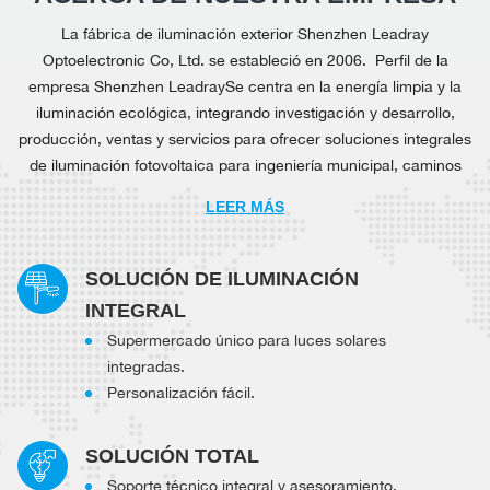
La fábrica de iluminación exterior Shenzhen Leadray
Optoelectronic Co, Ltd. se estableció en 2006. Perfil de la
empresa Shenzhen LeadraySe centra en la energía limpia y la
iluminación ecológica, integrando investigación y desarrollo,
producción, ventas y servicios para ofrecer soluciones integrales
de iluminación fotovoltaica para ingeniería municipal, caminos
rurales, parques industriales, infraestructura internacional y otros
LEER MÁS
escenarios. Gracias a la calidad estable de sus productos, un
sistema posventa integral y precios altamente competitivos, goza
de una excelente reputación en mercados internacionales como
SOLUCIÓN DE ILUMINACIÓN
el Sudeste Asiático, África, Sudamérica y Australia. Somos una
INTEGRAL
empresa nacional de alta tecnología especializada en I+D,
Supermercado único para luces solares
producción, personalización y servicios de soporte de farolas
integradas.
solares. Nos especializamos en aplicaciones integradas de
Personalización fácil.
iluminación LED, fabricación de módulos de células solares de
silicio cristalino de alta eficiencia, desarrollo y construcción de
centrales fotovoltaicas, e I+D y fabricación inteligente de
SOLUCIÓN TOTAL
iluminación inteligente basada en IoT, sistemas de gestión de
Soporte técnico integral y asesoramiento.