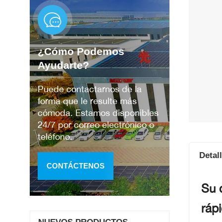
¿Cómo Podemos
Ayudarte?
Puede contactarnos de la
forma que le resulte más
cómoda. Estamos disponibles
24/7 por correo electrónico o
teléfono.
Detal
CONTÁCTENOS
Su 
rápi