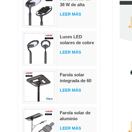
38 W de alta
calidad,
LEER MÁS
integrada, de
fundición a
presión, con
LED
Luces LED
blanco/blanco
solares de cobre
cálido, para
de 6 m,
jardín y
LEER MÁS
resistentes al
carretera, con
agua, para árbol
clasificación
de Navidad,
IP65.
iluminación
Farola solar
navideña,
integrada de 60
guirnalda de
W con sensor de
luces con forma
LEER MÁS
luz inteligente y
de estrella,
adaptación a la
decoración para
luz.
jardín al aire
Farola solar de
libre
aluminio
inteligente de
LEER MÁS
alto brillo para