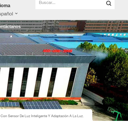
dioma
spañol
ntáctanos
W Con Sensor De Luz Inteligente Y Adaptación A La Luz.