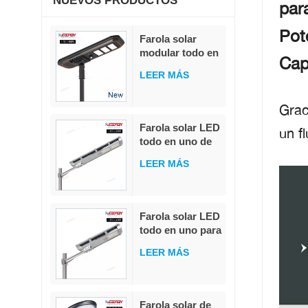
NUEVOS PRODUCTOS
par
Pot
Farola solar
modular todo en
Cap
uno de 80 W, 230
LEER MÁS
lm/W, alto flujo
luminoso,
Grac
sensor de
movimiento PIR,
Farola solar LED
un f
MPPT, con
todo en uno de
batería militar
20 W, 40 W y 60
LiFePO4.
LEER MÁS
W con control
remoto
integrado, IP65,
para exteriores,
Farola solar LED
resistente al
todo en uno para
agua
exteriores, IP65,
LEER MÁS
resistente al
agua, 40 W
Farola solar de