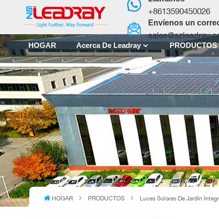
+8613590450026
Envíenos un correo
sales@szleadray.
HOGAR
Acerca De Leadray
PRODUCTO
HOGAR
PRODUCTOS
Luces Solares De Jardín Integ