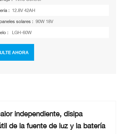
ería :
12.8V 42AH
paneles solares :
90W 18V
elo :
LGH-60W
ULTE AHORA
alor independiente, disipa
il de la fuente de luz y la batería