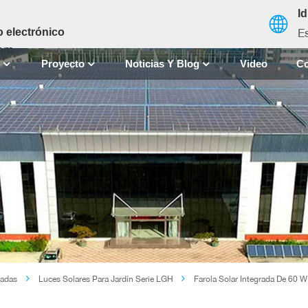
I
E
 electrónico
com
S
Proyecto
Noticias Y Blog
Video
Co
English
français
español
العربية
中文
radas
Luces Solares Para Jardín Serie LGH
Farola Solar Integrada De 60 