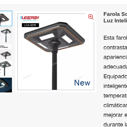
Farola S
Luz Inte
Esta faro
contrast
aparienci
adecuada 
Equipado
inteligen
temperat
climática
mejorar e
durante 