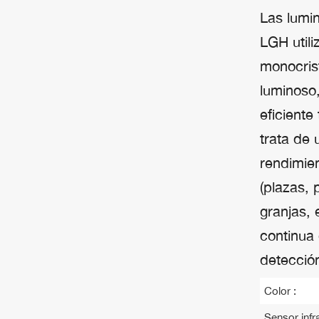
Las lumin
LGH utili
monocrist
luminoso,
eficiente
trata de 
rendimie
(plazas, 
granjas, 
continua
detección
Color :
Sensor infra