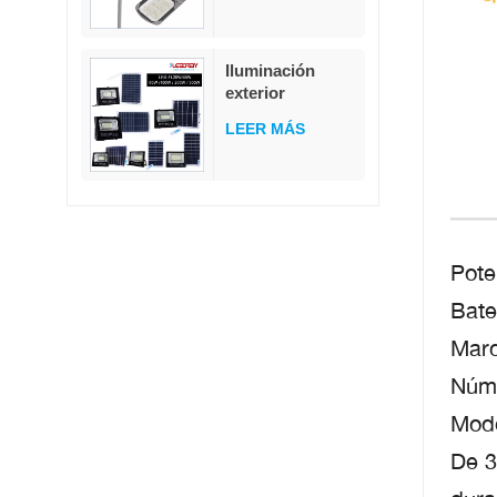
exteriores, con
controlador de
carga dividido de
Iluminación
80 W
exterior
impermeable
LEER MÁS
IP65, 25 W, 40 W,
60 W, 100 W, 200
W y 300 W, luz
LED solar de
inundación de
vidrio ABS, el
Pote
mejor precio.
Bate
Marc
Núme
Modo
De 3