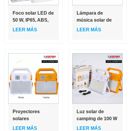
Foco solar LED de
Lámpara de
50 W, IP65, ABS,
música solar de
con carga USB,
emergencia para
LEER MÁS
LEER MÁS
portátil, ahorro de
acampar al aire
energía, para
libre con altavoz
jardín, música,
inalámbrico solar,
exterior
reproductor de
música, radio y luz
de advertencia.
Proyectores
Luz solar de
solares
camping de 100 W
económicos que
para exteriores, a
LEER MÁS
LEER MÁS