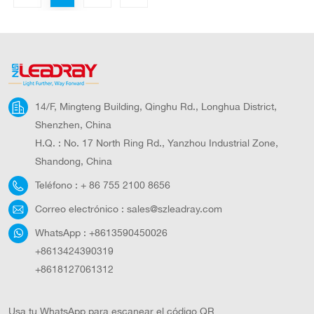
mejor precio.
14/F, Mingteng Building, Qinghu Rd., Longhua District,
Shenzhen, China
H.Q. : No. 17 North Ring Rd., Yanzhou Industrial Zone,
Shandong, China
Teléfono :
+ 86 755 2100 8656
Correo electrónico :
sales@szleadray.com
WhatsApp :
+8613590450026
+8613424390319
+8618127061312
Usa tu WhatsApp para escanear el código QR