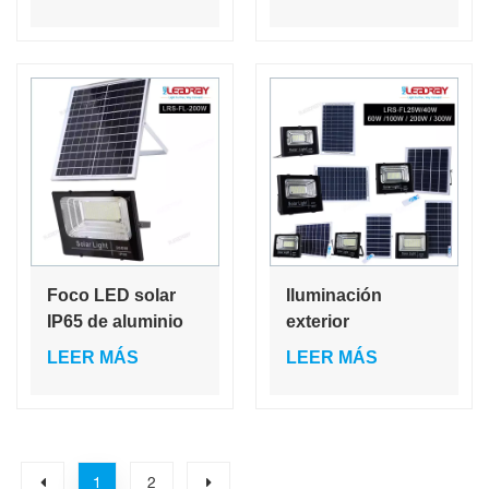
se cargan al
prueba de
teléfono (50 W, 60
explosiones, IP65,
W, 80 W, 100 W,
con certificación
150 W y 200 W)
CE y RoHS.
con altavoz
Bluetooth.
Foco LED solar
Iluminación
IP65 de aluminio
exterior
resistente al agua
impermeable IP65,
LEER MÁS
LEER MÁS
para jardín,
25 W, 40 W, 60 W,
piscina, garaje y
100 W, 200 W y 300
pared.
W, luz LED solar
de inundación de
vidrio ABS, el
1
2