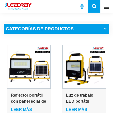
Español
CATEGORÍAS DE PRODUCTOS
English
français
español
العربية
中文
Reflector portátil
Luz de trabajo
con panel solar de
LED portátil
100 W y 200 W, luz
recargable
LEER MÁS
LEER MÁS