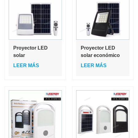
entorno más
seguro
Proyector LED
Proyector LED
solar
solar económico
superbrillante para
de
LEER MÁS
LEER MÁS
exteriores, 4,8 W,
3000K/4000K/6000K
IP65, resistente al
para iluminación
agua, para
de jardín, gran
iluminación
oferta, precio bajo,
temporal de
calidad
tiendas de
garantizada.
campaña.