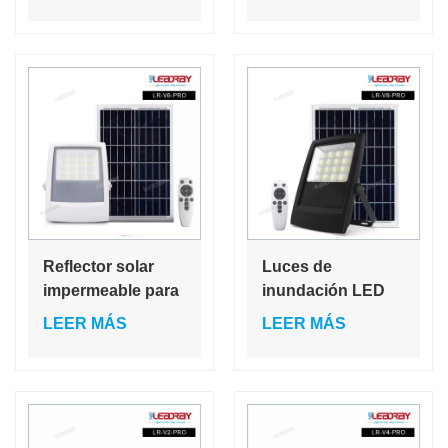
LED de pie
equivalente a 100
recargable con
W, reflector LED
trípode.
impermeable para
acampar al aire
libre
Reflector solar
Luces de
impermeable para
inundación LED
exteriores de 50 W
solares
LEER MÁS
LEER MÁS
para jardín,
recargables de
reflector para
alta eficiencia y 50
estadios de 35 W y
W, 35 W y 50 W,
reflector LED de
con control
25 W.
remoto, para un