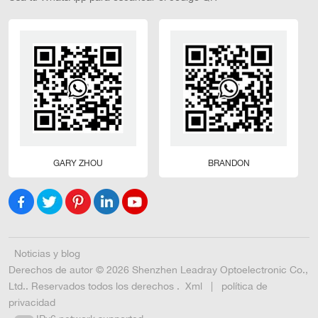
GARY ZHOU
BRANDON
Noticias y blog
Derechos de autor © 2026 Shenzhen Leadray Optoelectronic Co.,
Ltd.. Reservados todos los derechos .
Xml
|
política de
privacidad