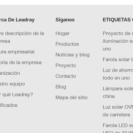
rca De Leadray
Síganos
ETIQUETAS 
e descripción de la
Hogar
Proyecto de 
resa
iluminación s
Productos
uno
ura empresarial
Noticias y blog
Farola solar
oria de la empresa
Proyecto
Luz de ahorr
anización
Contacto
todo en uno
stro equipo
Blog
Lámpara sola
r qué Leadray?
china
Mapa del sitio
ificados
Luz solar OVN
de carretera
Farola LED so
UFO de 32 W