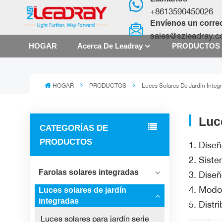
+8613590450026
Envíenos un correo
sales@szleadray.
HOGAR
Acerca De Leadray
PRODUCTO
HOGAR
PRODUCTOS
Luces Solares De Jardín Integ
Luc
CATEGORÍAS DE
PRODUCTOS
1. Diseñ
2. Siste
Farolas solares integradas
3. Dise
4. Modos
Luces solares de jardín
integradas
5. Distr
Luces solares para jardín serie