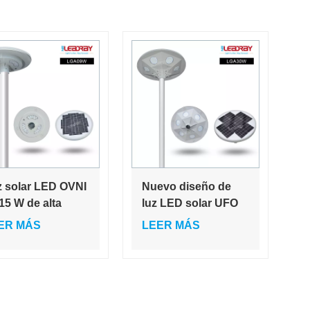
 solar LED OVNI
Nuevo diseño de
15 W de alta
luz LED solar UFO
idad para
de 30 W de alta
ER MÁS
LEER MÁS
retera, jardín,
calidad para
le cuadrada, con
carretera, jardín,
sor de
farola cuadrada con
vimiento
sensor de
movimiento