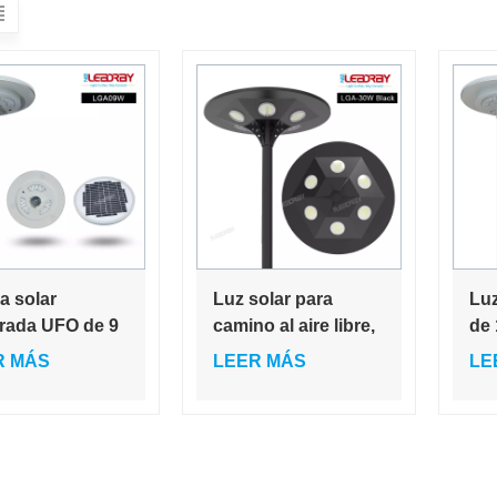
a solar
Luz solar para
Luz
grada UFO de 9
camino al aire libre,
de 
n ahorro de
luz para patio,
cal
R MÁS
LEER MÁS
LE
gía todo en uno
jardín, diseño de
car
ambiente, paisaje,
cal
decoración
sen
impermeable
mo