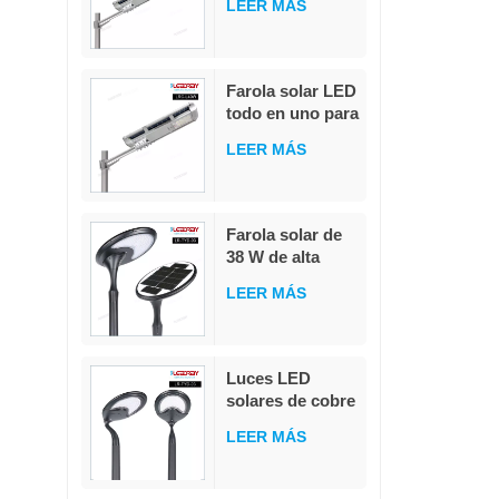
LiFePO4.
LEER MÁS
W con control
remoto
integrado, IP65,
para exteriores,
Farola solar LED
resistente al
todo en uno para
agua
exteriores, IP65,
LEER MÁS
resistente al
agua, 40 W
Farola solar de
38 W de alta
calidad,
LEER MÁS
integrada, de
fundición a
presión, con
LED
Luces LED
blanco/blanco
solares de cobre
cálido, para
de 6 m,
jardín y
LEER MÁS
resistentes al
carretera, con
agua, para árbol
clasificación
de Navidad,