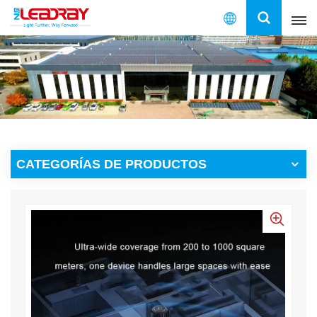
Español
English
français
español
CATEGORÍAS DE PRODUCTOS
العربية
中文