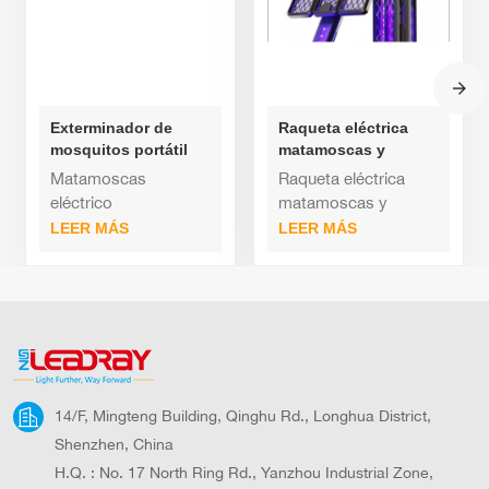
Exterminador de
Raqueta eléctrica
mosquitos portátil
matamoscas y
LEADRAY: Trampa de
exterminador de
Matamoscas
Raqueta eléctrica
luz UV con batería de
mosquitos
eléctrico
matamoscas y
3000 mAh para uso
recargable tipo C.
plegableDiseño ligero
exterminador de
LEER MÁS
LEER MÁS
en exteriores.
Para uso en
y portátil: su
mosquitos - Raqueta
interiores y
construcción
eléctrica de alta
exteriores.
compacta facilita su
resistencia de 4000
transporte, ideal para
voltios para uso en
acampar, hacer
interiores -
picnics y realizar
Exterminador de
actividades al aire
moscas recargable
14/F, Mingteng Building, Qinghu Rd., Longhua District,
libre.Interruptor Hall
tipo C para uso en
para un
interiores y
Shenzhen, China
funcionamiento sin
exteriores.Tamaño de
H.Q. : No. 17 North Ring Rd., Yanzhou Industrial Zone,