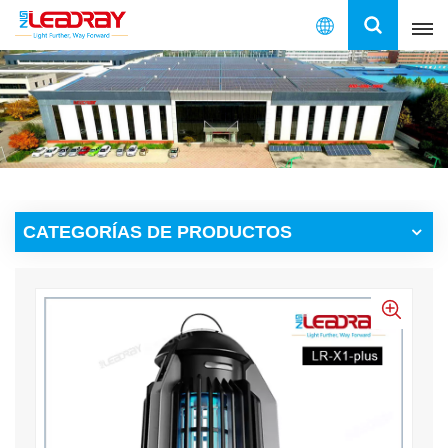
Español
English
français
español
CATEGORÍAS DE PRODUCTOS
العربية
中文