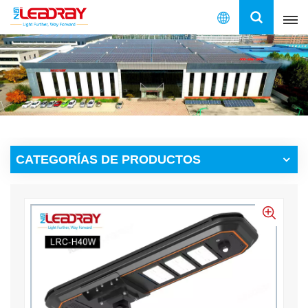
Español
English
français
español
CATEGORÍAS DE PRODUCTOS
العربية
中文