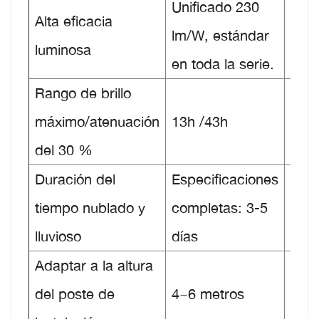
Unificado 230
Alta eficacia
lm/W, estándar
luminosa
en toda la serie.
Rango de brillo
máximo/atenuación
13h /43h
14h
del 30 %
Duración del
Especificaciones
tiempo nublado y
completas: 3-5
lluvioso
días
Adaptar a la altura
4
del poste de
4~6 metros
met