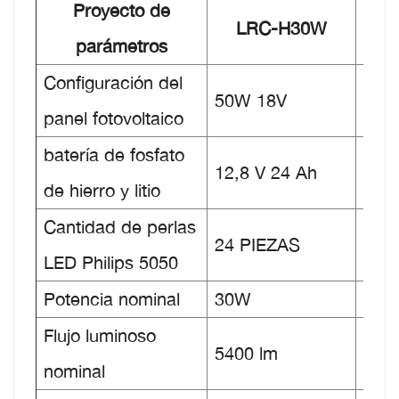
Proyecto de
LR
LRC-H30W
parámetros
H4
Configuración del
6
50W 18V
panel fotovoltaico
1
batería de fosfato
12,
12,8 V 24 Ah
de hierro y litio
30
Cantidad de perlas
3
24 PIEZAS
LED Philips 5050
PIE
Potencia nominal
30W
4
Flujo luminoso
5400 lm
720
nominal