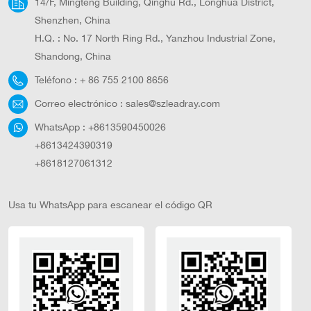
14/F, Mingteng Building, Qinghu Rd., Longhua District,
Shenzhen, China
H.Q. : No. 17 North Ring Rd., Yanzhou Industrial Zone,
Shandong, China
Teléfono :
+ 86 755 2100 8656
Correo electrónico :
sales@szleadray.com
WhatsApp :
+8613590450026
+8613424390319
+8618127061312
Usa tu WhatsApp para escanear el código QR