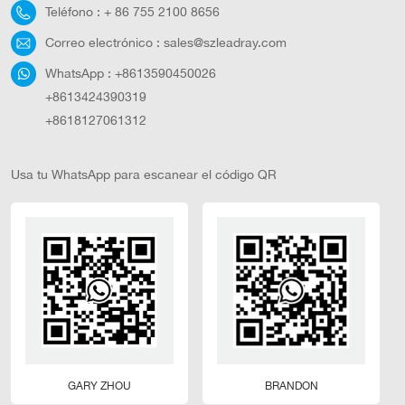
Teléfono :
+ 86 755 2100 8656
Correo electrónico :
sales@szleadray.com
WhatsApp :
+8613590450026
+8613424390319
+8618127061312
Usa tu WhatsApp para escanear el código QR
GARY ZHOU
BRANDON