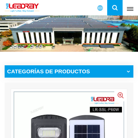
Español
English
français
español
CATEGORÍAS DE PRODUCTOS
العربية
中文