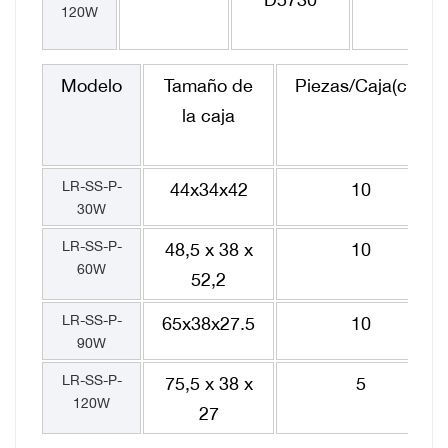
120W
Modelo
Tamaño de
Piezas/Caja(cm)
la caja
LR-SS-P-
44x34x42
10
30W
LR-SS-P-
48,5 x 38 x
10
60W
52,2
LR-SS-P-
65x38x27.5
10
90W
LR-SS-P-
75,5 x 38 x
5
120W
27