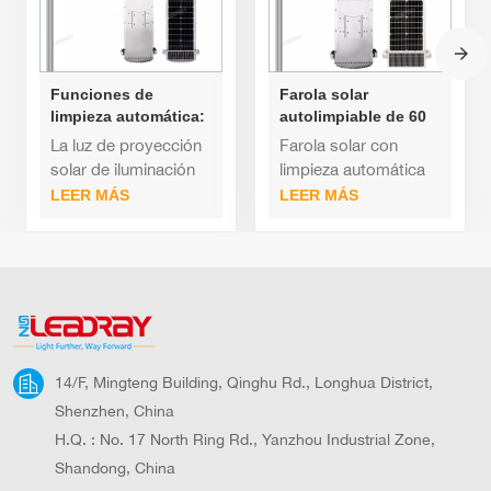
Funciones de
Farola solar
limpieza automática:
autolimpiable de 60
paneles solares de
vatios, 80 vatios y
La luz de proyección
Farola solar con
silicio
100 vatios
solar de iluminación
limpieza automática
monocristalino con
LED de 100 W puede
Diseño integrado,
LEER MÁS
LEER MÁS
farolas LED de
limpiar
caja de aleación de
aluminio de 80
automáticamente los
aluminio;Soporte
vatios.
paneles solares
ajustable de 140
Temperatura de color
grados, adecuado
(CCT): Servicio de
para varias
soluciones de
carreteras;
iluminación:
14/F, Mingteng Building, Qinghu Rd., Longhua District,
Shenzhen, China
H.Q. : No. 17 North Ring Rd., Yanzhou Industrial Zone,
Shandong, China