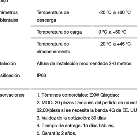
bajo
rámetros
Temperatura de
-20 ℃ a +60 ℃
bientales
descarga
Temperatura de carga
0 ℃ a +60 ℃
Temperatura de
-20 ℃ a +45 ℃
almacenamiento
talación
Altura de instalación recomendada 3-6 metros
sificación
IP66
servaciones
1. Términos comerciales: EXW Qingdao;
2. MOQ: 20 piezas Después del pedido de muest
32,00/pieza si se necesita la banda 4G de EE. UU
3. Validez de la cotización: 30 días
4. Tiempo de entrega: 15 días hábiles;
5. Garantía: 2 años.