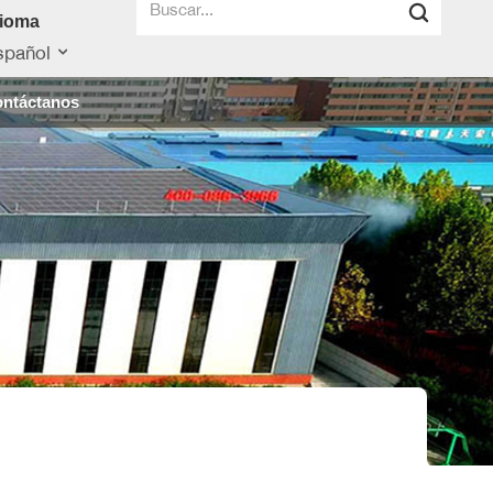
dioma
spañol
ntáctanos