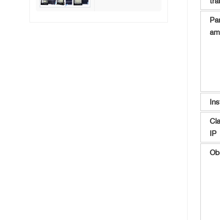
tra
60 W, 100 W, 200
W y 300 W, luz
Pa
LED solar de
inundación de
am
vidrio ABS, el
mejor precio.
Ins
Cla
IP
Ob