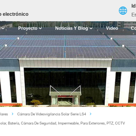
I
E
 electrónico
com
S
Proyecto
Noticias Y Blog
Video
Co
English
français
español
العربية
中文
lares
Cámara De Videovigilancia Solar Serie LS4
olar, Batería, Cámara De Seguridad, Impermeable, Para Exteriores, PTZ, CCTV