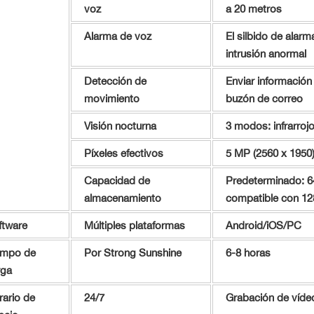
voz
a 20 metros
Alarma de voz
El silbido de alar
intrusión anormal
Detección de
Enviar información 
movimiento
buzón de correo
Visión nocturna
3 modos: infrarrojo
Píxeles efectivos
5 MP (2560 x 1950)
Capacidad de
Predeterminado: 64
almacenamiento
compatible con 1
ftware
Múltiples plataformas
Android/iOS/PC
empo de
Por Strong Sunshine
6-8 horas
rga
rario de
24/7
Grabación de víde