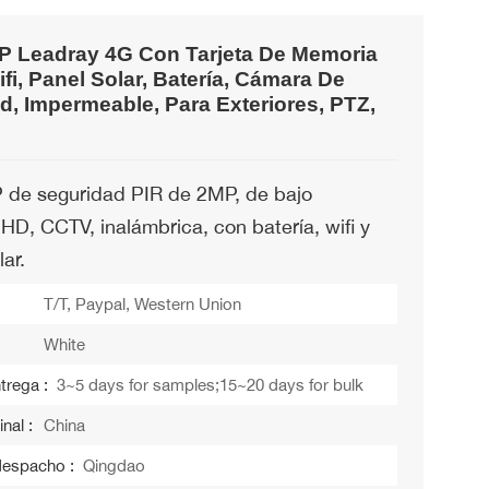
P Leadray 4G Con Tarjeta De Memoria
fi, Panel Solar, Batería, Cámara De
d, Impermeable, Para Exteriores, PTZ,
 de seguridad PIR de 2MP, de bajo
HD, CCTV, inalámbrica, con batería, wifi y
lar.
T/T, Paypal, Western Union
White
trega :
3~5 days for samples;15~20 days for bulk
nal :
China
despacho :
Qingdao