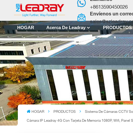
+8613590450026
Envíenos un correo
sales@szleadray.
HOGAR
Acerca De Leadray
PRODUCTO
HOGAR
PRODUCTOS
Sistema De Cámaras CCTV So
Cámara IP Leadray 4G Con Tarjeta De Memoria 1080P, Wifi, Panel S