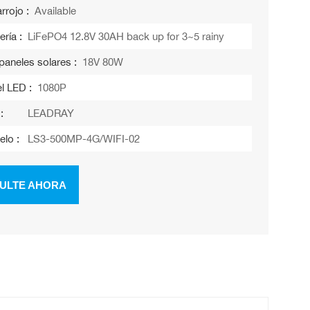
rrojo :
Available
ería :
LiFePO4 12.8V 30AH back up for 3~5 rainy
paneles solares :
18V 80W
l LED :
1080P
:
LEADRAY
elo :
LS3-500MP-4G/WIFI-02
ULTE AHORA