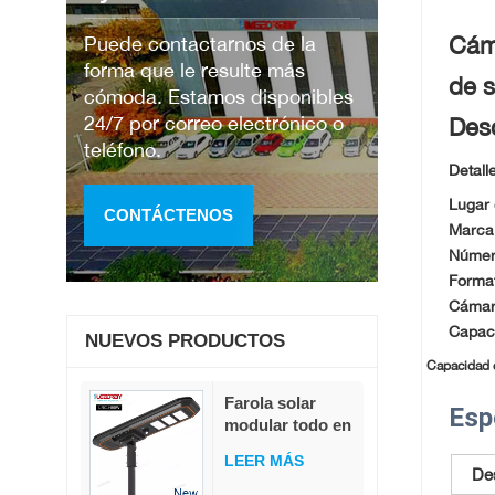
Puede contactarnos de la
Cáma
forma que le resulte más
de s
cómoda. Estamos disponibles
24/7 por correo electrónico o
Desc
teléfono.
Detall
Lugar 
CONTÁCTENOS
Marca
Númer
Format
Cámara
Capaci
NUEVOS PRODUCTOS
Capacidad 
Farola solar
Esp
modular todo en
uno de 80 W, 230
LEER MÁS
lm/W, alto flujo
Des
luminoso,