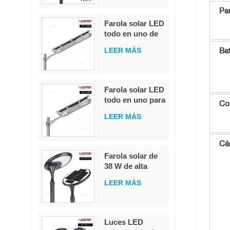
sensor de
Pan
movimiento PIR,
Farola solar LED
MPPT, con
todo en uno de
batería militar
20 W, 40 W y 60
LiFePO4.
Bat
LEER MÁS
W con control
remoto
integrado, IP65,
para exteriores,
Farola solar LED
resistente al
todo en uno para
Co
agua
exteriores, IP65,
LEER MÁS
resistente al
agua, 40 W
Cá
Farola solar de
38 W de alta
calidad,
LEER MÁS
integrada, de
fundición a
presión, con
LED
Luces LED
blanco/blanco