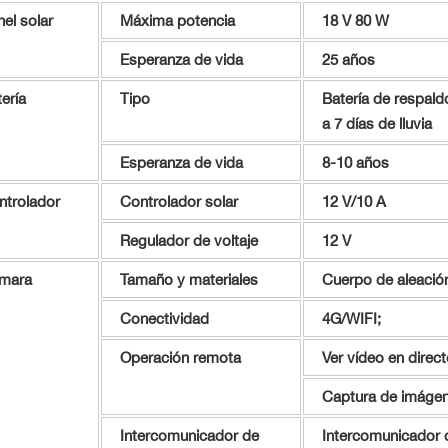
el solar
Máxima potencia
18 V 80 W
Esperanza de vida
25 años
ería
Tipo
Batería de respald
a 7 días de lluvia
Esperanza de vida
8-10 años
ntrolador
Controlador solar
12 V/10 A
Regulador de voltaje
12 V
mara
Tamaño y materiales
Cuerpo de aleación
Conectividad
4G/WIFI;
Operación remota
Ver vídeo en direc
Captura de imágen
Intercomunicador de
Intercomunicador d