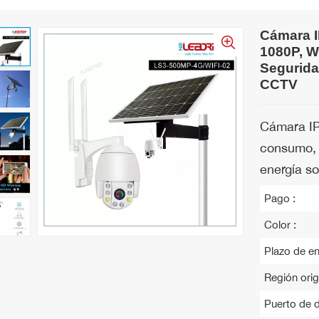
Cámara I
1080P, Wi
Segurida
CCTV
Cámara IP
consumo, 
energía so
Pago :
Color :
Plazo de en
Región origi
Puerto de 