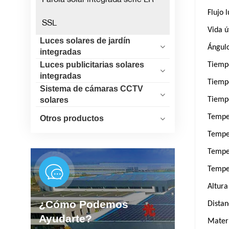
Flujo 
SSL
Vida ú
Luces solares de jardín
Ángulo
integradas
Luces publicitarias solares
Tiempo
integradas
Tiempo
Sistema de cámaras CCTV
solares
Tiempo
Tempe
Otros productos
Tempe
Tempe
Tempe
Altura
¿Cómo Podemos
Distan
Ayudarte?
Materi