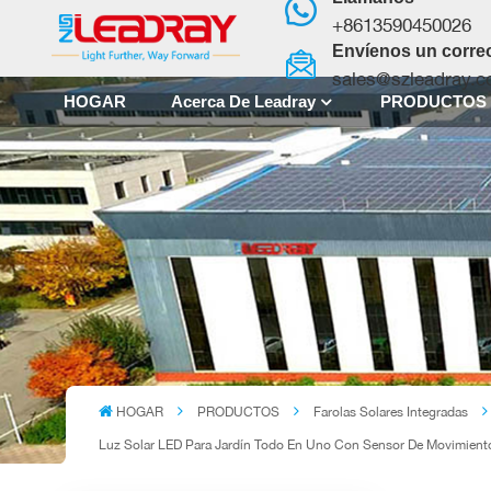
+8613590450026
Envíenos un correo
sales@szleadray.
HOGAR
Acerca De Leadray
PRODUCTO
HOGAR
PRODUCTOS
Farolas Solares Integradas
Luz Solar LED Para Jardín Todo En Uno Con Sensor De Movimiento