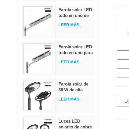
sensor de
movimiento PIR,
Farola solar LED
MPPT, con
todo en uno de
batería militar
20 W, 40 W y 60
LiFePO4.
LEER MÁS
W con control
remoto
T
integrado, IP65,
para exteriores,
Farola solar LED
resistente al
todo en uno para
agua
exteriores, IP65,
LEER MÁS
resistente al
agua, 40 W
Farola solar de
38 W de alta
calidad,
LEER MÁS
Di
integrada, de
fundición a
presión, con
LED
Luces LED
blanco/blanco
solares de cobre