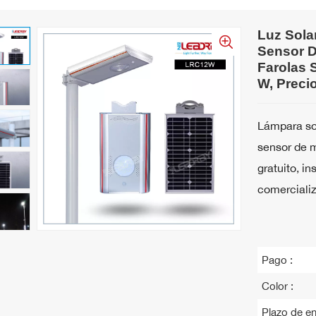
Luz Sola
Sensor 
Farolas 
W, Preci
Lámpara so
sensor de 
gratuito, i
comercializ
Pago :
Color :
Plazo de en