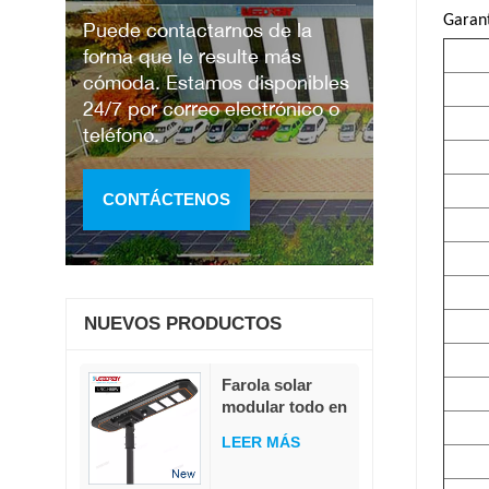
Garant
Puede contactarnos de la
forma que le resulte más
cómoda. Estamos disponibles
24/7 por correo electrónico o
teléfono.
CONTÁCTENOS
NUEVOS PRODUCTOS
Farola solar
modular todo en
uno de 80 W, 230
LEER MÁS
lm/W, alto flujo
luminoso,