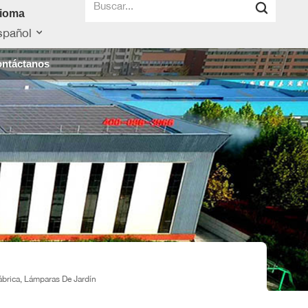
dioma
spañol
ntáctanos
brica, Lámparas De Jardín