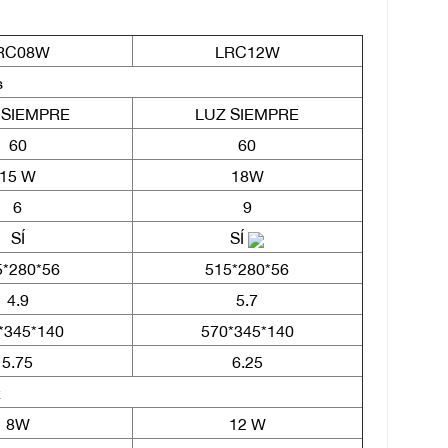
RC08W
LRC12W
s
 SIEMPRE
LUZ SIEMPRE
60
60
15 W
18W
6
9
SÍ
SÍ
5*280*56
515*280*56
4.9
5.7
*345*140
570*345*140
5.75
6.25
z
8W
12 W