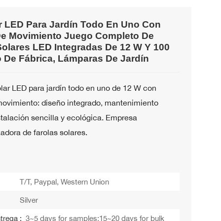
r LED Para Jardín Todo En Uno Con
De Movimiento Juego Completo De
Solares LED Integradas De 12 W Y 100
o De Fábrica, Lámparas De Jardín
lar LED para jardín todo en uno de 12 W con
movimiento: diseño integrado, mantenimiento
nstalación sencilla y ecológica. Empresa
adora de farolas solares.
T/T, Paypal, Western Union
Silver
trega :
3~5 days for samples;15~20 days for bulk