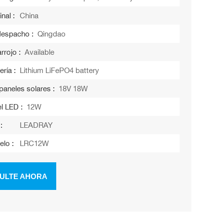
nal :
China
despacho :
Qingdao
rrojo :
Available
ería :
Lithium LiFePO4 battery
paneles solares :
18V 18W
l LED :
12W
:
LEADRAY
elo :
LRC12W
ULTE AHORA