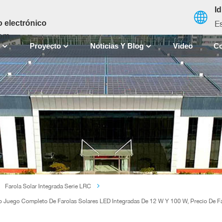
I
E
 electrónico
com
S
Proyecto
Noticias Y Blog
Video
Co
English
français
español
العربية
中文
Farola Solar Integrada Serie LRC
 Juego Completo De Farolas Solares LED Integradas De 12 W Y 100 W, Precio De Fá