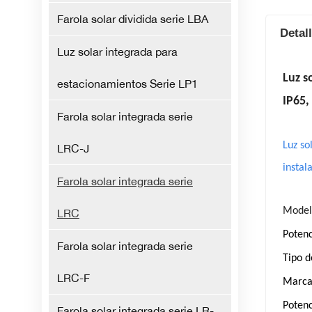
Farola solar dividida serie LBA
Detal
Luz solar integrada para
Luz s
estacionamientos Serie LP1
IP65, 
Farola solar integrada serie
Luz so
LRC-J
instal
Farola solar integrada serie
Model
LRC
Potenc
Farola solar integrada serie
Tipo d
LRC-F
Marca
Potenc
Farola solar integrada serie LR-