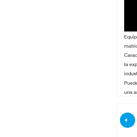
Equip
matri
Carac
la ex
indus
Puede
una a