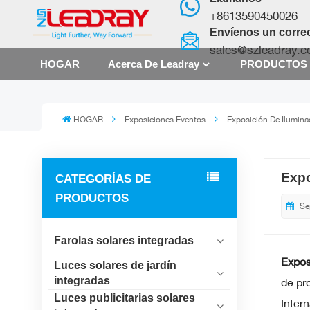
+8613590450026
Envíenos un correo
sales@szleadray.
HOGAR
Acerca De Leadray
PRODUCTO
HOGAR
Exposiciones Eventos
Exposición De Ilumina
Expo
CATEGORÍAS DE
PRODUCTOS
Se
Farolas solares integradas
Expos
Luces solares de jardín
integradas
de pr
Luces publicitarias solares
Inter