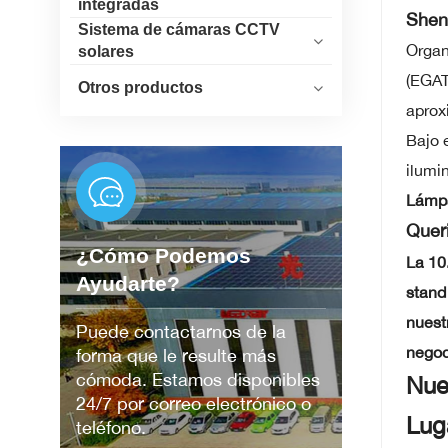
integradas
Shen
Sistema de cámaras CCTV
Organ
solares
(EGAT
Otros productos
aprox
Bajo 
ilumi
Lámpa
Quer
¿Cómo Podemos
La 10
Ayudarte?
stand
nuest
Puede contactarnos de la
negoc
forma que le resulte más
cómoda. Estamos disponibles
Nue
24/7 por correo electrónico o
Lug
teléfono.