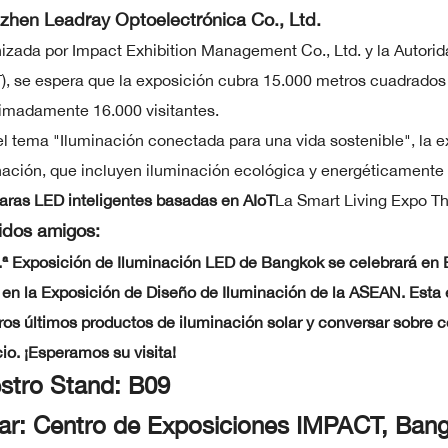
zhen Leadray Optoelectrónica Co., Ltd.
izada por Impact Exhibition Management Co., Ltd. y la Autorid
), se espera que la exposición cubra 15.000 metros cuadrados 
imadamente 16.000 visitantes.
el tema "Iluminación conectada para una vida sostenible", la 
nación, que incluyen iluminación ecológica y energéticamente e
ras LED inteligentes basadas en AIoT
La Smart Living Expo T
idos amigos:
.ª Exposición de Iluminación LED de Bangkok se celebrará en B
 en la Exposición de Diseño de Iluminación de la ASEAN. Esta 
ros últimos productos de iluminación solar y conversar sobre
io. ¡Esperamos su visita!
stro Stand: B09
ar: Centro de Exposiciones IMPACT, Bangk