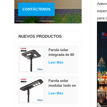
Ademá
CONTÁCTENOS
exper
para 
NUEVOS PRODUCTOS
Farola solar
integrada de 60
W con sensor de
Leer Más
luz inteligente y
adaptación a la
luz.
Farola solar
modular todo en
uno de 80 W, 230
Leer Más
lm/W, alto flujo
luminoso,
sensor de