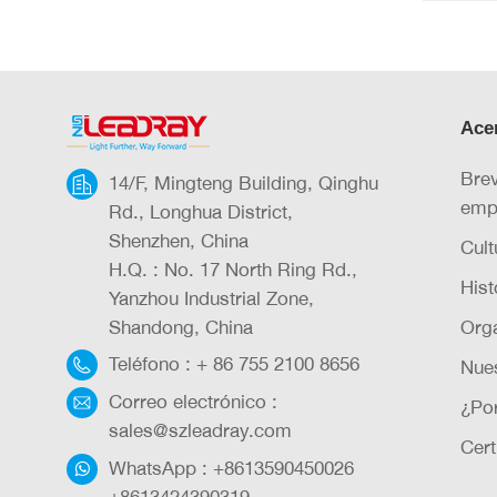
Ace
Brev
14/F, Mingteng Building, Qinghu
emp
Rd., Longhua District,
Shenzhen, China
Cult
H.Q. : No. 17 North Ring Rd.,
Hist
Yanzhou Industrial Zone,
Shandong, China
Org
Teléfono :
+ 86 755 2100 8656
Nue
Correo electrónico :
¿Po
sales@szleadray.com
Cert
WhatsApp :
+8613590450026
+8613424390319