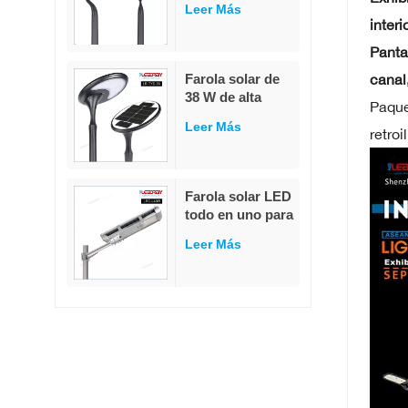
mejor precio.
Leer Más
resistentes al
interio
agua, para árbol
Panta
de Navidad,
iluminación
canal,
Farola solar de
navideña,
38 W de alta
Paque
guirnalda de
calidad,
luces con forma
Leer Más
retro
integrada, de
de estrella,
fundición a
decoración para
presión, con
jardín al aire
LED
Farola solar LED
libre
blanco/blanco
todo en uno para
cálido, para
exteriores, IP65,
jardín y
Leer Más
resistente al
carretera, con
agua, 40 W
clasificación
IP65.