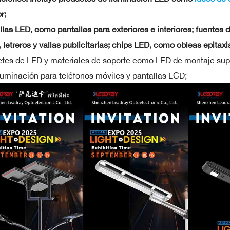
r;
llas LED, como pantallas para exteriores e interiores; fuentes 
 letreros y vallas publicitarias; chips LED, como obleas epitaxi
tes de LED y materiales de soporte como LED de montaje super
iluminación para teléfonos móviles y pantallas LCD;