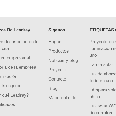
rca De Leadray
Síganos
ETIQUETAS 
e descripción de la
Hogar
Proyecto de 
resa
iluminación s
Productos
uno
ura empresarial
Noticias y blog
Farola solar
oria de la empresa
Proyecto
Luz de ahorr
anización
Contacto
todo en uno
stro equipo
Blog
Lámpara sola
r qué Leadray?
china
Mapa del sitio
ificados
Luz solar OVN
de carretera