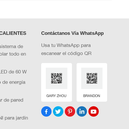
18 y 19 de septiembre
CALIENTES
Contáctanos Vía WhatsApp
Usa tu WhatsApp para
sistema de
escanear el código QR
olar todo en
 LED de 60 W
o de energía
GARY ZHOU
BRANDON
r de pared
I para jardín