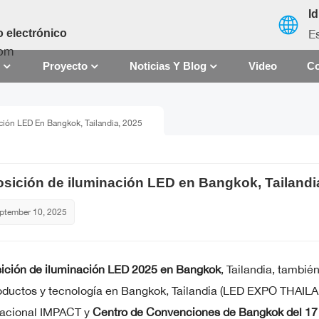
I
E
 electrónico
com
S
Proyecto
Noticias Y Blog
Video
Co
English
ción LED En Bangkok, Tailandia, 2025
français
español
sición de iluminación LED en Bangkok, Tailandi
العربية
ptember 10, 2025
中文
ición de iluminación LED 2025 en Bangkok
, Tailandia, tambi
oductos y tecnología en Bangkok, Tailandia (LED EXPO THAILAN
nacional IMPACT y
Centro de Convenciones de Bangkok del 17 