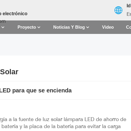
I
E
 electrónico
com
S
Proyecto
Noticias Y Blog
Video
Co
English
français
 Solar
español
العربية
 LED para que se encienda
中文
rgía a la fuente de luz solar lámpara LED de ahorro de
batería y la placa de la batería para evitar la carga