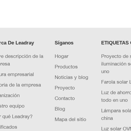
a → Batería → LED bucle (la corriente fluye en una
rca De Leadray
Síganos
ETIQUETAS 
e descripción de la
Hogar
Proyecto de 
resa
iluminación s
Productos
uno
ura empresarial
Noticias y blog
Farola solar
oria de la empresa
Proyecto
Luz de ahorr
anización
Contacto
todo en uno
stro equipo
Blog
Lámpara sola
r qué Leadray?
china
Mapa del sitio
ificados
Luz solar OVN