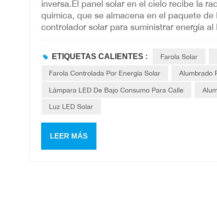
inversa.El panel solar en el cielo recibe la r
química, que se almacena en el paquete de ba
controlador solar para suministrar energía a
de bajo consumo para que brille. 3. Cuando el
controlador solar controlará el apagado de la 
ETIQUETAS CALIENTES :
Farola Solar
batería continuará cargándose automáticament
generar electricidad. 5. La corriente princip
Farola Controlada Por Energía Solar
Alumbrado P
solares de silicio cristalino y las células so
Lámpara LED De Bajo Consumo Para Calle
Alum
desventajas. 6. Las células solares de silici
Luz LED Solar
un consumo y un costo de celda elevados, ad
Son adecuadas para generar electricidad con
Para que funcione se requiere una sistema co
LEER MÁS
los dos), ya que los paneles solares produce
almacenamiento y control para que coincida 
muestra una guía paso a paso sobre la compos
métodos de cableado específicos, adecuados
luces de jardín domésticas) como de mediana
necesarios (imprescindibles)Los paneles sol
directamente los LED. Se necesitan cuatro co