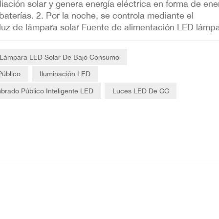
adiación solar y genera energía eléctrica en forma de ene
terías. 2. Por la noche, se controla mediante el
l luz de lámpara solar Fuente de alimentación LED lámp
 brillo es mayor que el valor establecido durante el día
salida, la lámpara de energía solar dejará de emitir luz 
Lámpara LED Solar De Bajo Consumo
e. 4. La función principal de las células solares es
al del mercado de generación de energía son las células
úblico
Iluminación LED
lares de película delgada, ambas con ventajas y
brado Público Inteligente LED
Luces LED De CC
o cristalino tienen costos de equipo relativamente bajos,
emás de una alta eficiencia de conversión fotoeléctric
 luz solar exterior. Conexión de un panel solar a un L
mpleto de energía solar (no solo la conexión directa e
n energía de CC inestable que necesita regulación,
con la Requisitos de energía de los LED. A continuació
ición del sistema, los principios de conexión y los
 tanto para aplicaciones de pequeña escala (por ejem
 escala (por ejemplo, farolas). 1. Componentes básico
ares generan electricidad, pero no pueden alimentar
mponentes clave para formar un circuito funcional. La 