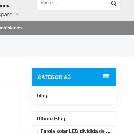
dioma
spañol
ntáctanos
CATEGORÍAS
blog
Último Blog
Farola solar LED dividida de 20W y 40W, IP65, de aluminio fundido a presión, para proyectos de iluminación vial en pueblos rurales.