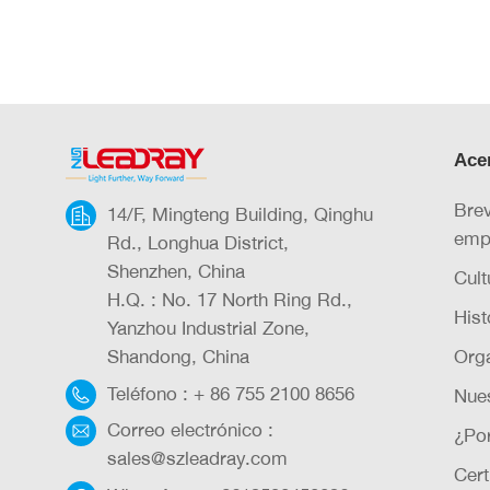
siguiente: Panel solar → Controlador de carg
dirección, no invierte las polaridades).
Ace
Brev
14/F, Mingteng Building, Qinghu
emp
Rd., Longhua District,
Shenzhen, China
Cult
H.Q. : No. 17 North Ring Rd.,
Hist
Yanzhou Industrial Zone,
Shandong, China
Org
Teléfono :
+ 86 755 2100 8656
Nue
Correo electrónico :
¿Po
sales@szleadray.com
Cert