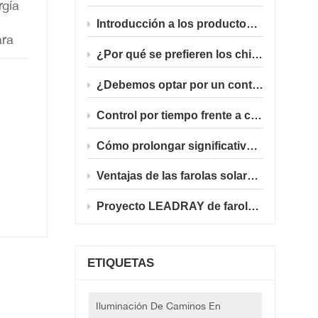
rgía
Introducción a los productos de alumbrado público LED solar integrado
ara
, el
¿Por qué se prefieren los chips LED Philips 5050 para proyectos gubernamentales de alumbrado público solar en el extranjero?
y la
¿Debemos optar por un control de luz puro o por un modo de programación temporizada para las farolas solares?
Control por tiempo frente a control por luz: ¿Qué modo inteligente funciona mejor para las luces solares de carretera en el extranjero?
 pero
Cómo prolongar significativamente la vida útil de las farolas solares en modo de atenuación horaria de 12 horas.
a.
uz LED
Ventajas de las farolas solares de 30W/40W en escenarios de ingeniería europeos polacos
ntre
Proyecto LEADRAY de farola solar integrada en Polonia (30W/40W)
n se
plo,
ETIQUETAS
s
Iluminación De Caminos En
falta