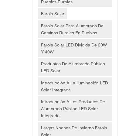
Pueblos Rurales
d CC
Farola Solar
 de
 uso
Farola Solar Para Alumbrado De
Caminos Rurales En Pueblos
s de
Farola Solar LED Dividida De 20W
cidir
Y 40W
rga
de
Productos De Alumbrado Público
lar →
LED Solar
Introducción A La Iluminación LED
e de
Solar Integrada
Introducción A Los Productos De
Alumbrado Público LED Solar
Integrado
o a
panel
Largas Noches De Invierno Farola
Solar