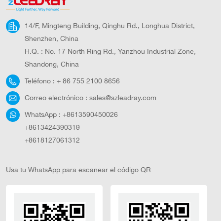
defectuosas o fallos de iluminación. Envía notificaciones
o alertas al equipo de mantenimiento, lo que permite
14/F, Mingteng Building, Qinghu Rd., Longhua District,
realizar reparaciones oportunas y minimizar el tiempo de
Shenzhen, China
inactividad. 5. Recopilación y análisis de datos: El
H.Q. : No. 17 North Ring Rd., Yanzhou Industrial Zone,
sistema de monitoreo recopila datos sobre la producción
Shandong, China
de energía, el rendimiento de la iluminación y las
Teléfono :
+ 86 755 2100 8656
condiciones ambientales. Estos datos se pueden analizar
para identificar patrones, optimizar la eficiencia del
Correo electrónico :
sales@szleadray.com
sistema y tomar decisiones informadas sobre
WhatsApp :
+8613590450026
mantenimiento y actualizaciones.
+8613424390319
+8618127061312
Usa tu WhatsApp para escanear el código QR