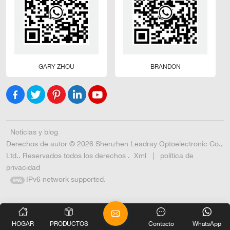
GARY ZHOU
BRANDON
Noticias y blog
Derechos de autor © 2026 Shenzhen Leadray Optoelectronic Co.,
Ltd.. Reservados todos los derechos .
Xml
|
política de
privacidad
IPv6 network supported.
HOGAR
PRODUCTOS
Contacto
WhatsApp