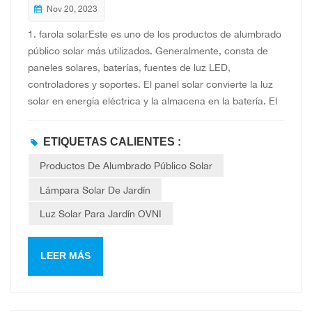
Nov 20, 2023
estacionamientos, calles y campus, estos lámparas Se
puede utilizar para iluminación de seguridad, iluminación
1. farola solarEste es uno de los productos de alumbrado
de caminos y más, proporcionando una solución de
público solar más utilizados. Generalmente, consta de
iluminación conveniente y ecológica para áreas al aire
paneles solares, baterías, fuentes de luz LED,
libre.
controladores y soportes. El panel solar convierte la luz
solar en energía eléctrica y la almacena en la batería. El
controlador gestiona el proceso de carga y descarga de
la batería y controla el encendido y apagado de la fuente
ETIQUETAS CALIENTES :
de luz LED. El alumbrado público solar proporciona un
Productos De Alumbrado Público Solar
alumbrado público eficiente, reduciendo la dependencia
de las redes eléctricas tradicionales. Poste de luz de
Lámpara Solar De Jardín
inducción público comercial 30W 40W 60W 80 W 100 W
Luz Solar Para Jardín OVNI
120 W 2. Lámpara solar de jardínEste tipo de farola
solar se utiliza principalmente para la decoración e
iluminación de exteriores como patios, parques, lugares
LEER MÁS
pintorescos, etc. Generalmente se componen de paneles
solares, baterías, fuentes de luz LED y soportes. El panel
solar convierte la energía solar en energía eléctrica y la