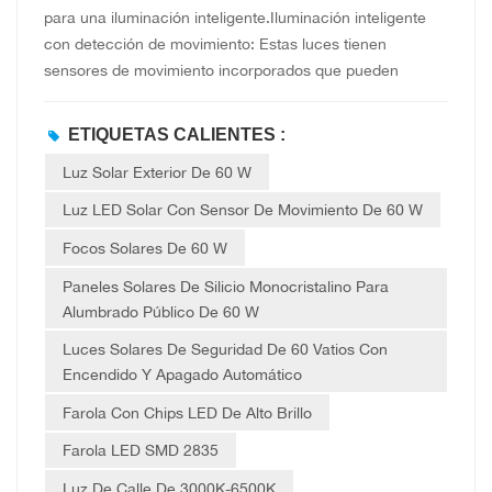
para una iluminación inteligente.Iluminación inteligente
con detección de movimiento: Estas luces tienen
sensores de movimiento incorporados que pueden
detectar el movimiento de personas u objetos. Por
ejemplo, algunos productos tienen un ángulo de
ETIQUETAS CALIENTES :
detección de hasta 120 grados y una distancia de
Luz Solar Exterior De 60 W
detección de 6 a 26 pies. Cuando un objeto ingresa al
rango de detección, la luz se ilumina automáticamente y
Luz LED Solar Con Sensor De Movimiento De 60 W
se apaga automáticamente después de un período de
Focos Solares De 60 W
tiempo establecido (por ejemplo, 30 segundos) después
de que el objeto sale, ahorrando energía de manera
Paneles Solares De Silicio Monocristalino Para
efectiva. Energía solar eficiente: Estas luces
Alumbrado Público De 60 W
normalmente funcionan con paneles solares de silicio
Luces Solares De Seguridad De 60 Vatios Con
policristalino o monocristalino, que ofrecen una alta
Encendido Y Apagado Automático
eficiencia de conversión. Por ejemplo, algunos productos
Farola Con Chips LED De Alto Brillo
utilizan paneles de silicio policristalino de alta densidad
mejorados, que pueden aumentar la eficiencia de
Farola LED SMD 2835
conversión en un 20% adicional. Con suficiente luz solar,
Luz De Calle De 3000K-6500K
pueden cargarse completamente en 6 a 8 horas,