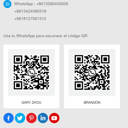
WhatsApp :
+8613590450026
+8613424390319
+8618127061312
Usa tu WhatsApp para escanear el código QR
GARY ZHOU
BRANDON