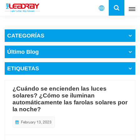
Español
CATEGORÍAS
English
Último Blog
français
ETIQUETAS
español
العربية
¿Cuándo se encienden las luces
solares? ¿Cómo se iluminan
中文
automáticamente las farolas solares por
la noche?
February 13, 2023