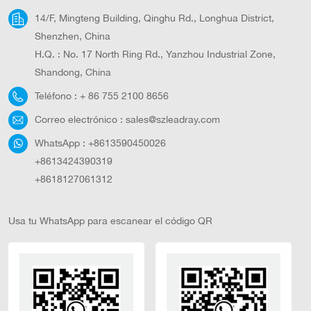
14/F, Mingteng Building, Qinghu Rd., Longhua District,
Shenzhen, China
H.Q. : No. 17 North Ring Rd., Yanzhou Industrial Zone,
Shandong, China
Teléfono :
+ 86 755 2100 8656
Correo electrónico :
sales@szleadray.com
WhatsApp :
+8613590450026
+8613424390319
+8618127061312
Usa tu WhatsApp para escanear el código QR