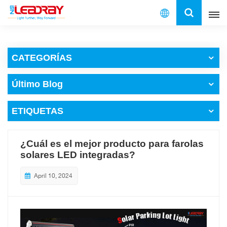
Español
CATEGORÍAS
English
Último Blog
français
ETIQUETAS
español
العربية
¿Cuál es el mejor producto para farolas
solares LED integradas?
中文
April 10, 2024