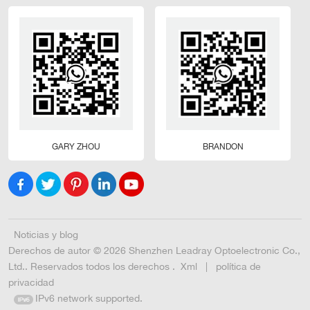
GARY ZHOU
BRANDON
Noticias y blog
Derechos de autor © 2026 Shenzhen Leadray Optoelectronic Co.,
Ltd.. Reservados todos los derechos .
Xml
|
política de
privacidad
IPv6 network supported.