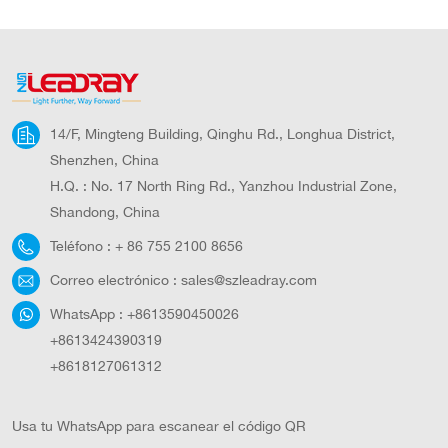
14/F, Mingteng Building, Qinghu Rd., Longhua District,
Shenzhen, China
H.Q. : No. 17 North Ring Rd., Yanzhou Industrial Zone,
Shandong, China
Teléfono :
+ 86 755 2100 8656
Correo electrónico :
sales@szleadray.com
WhatsApp :
+8613590450026
+8613424390319
+8618127061312
Usa tu WhatsApp para escanear el código QR