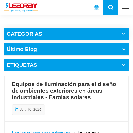
Español
CATEGORÍAS
English
Último Blog
français
ETIQUETAS
español
العربية
Equipos de iluminación para el diseño
de ambientes exteriores en áreas
中文
industriales - Farolas solares
July 10, 2025
Farolas solares para exteriores
En los parques