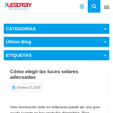
Español
CATEGORÍAS
English
Último Blog
français
ETIQUETAS
español
العربية
Cómo elegir las luces solares
adecuadas
中文
October 27, 2020
Usar iluminación solar en exteriores puede ser una gran
ayuda cuando no hay enchufes disponibles. Pero