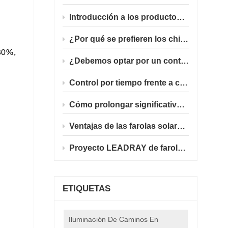
Introducción a los productos de alumbrado público LED solar integrado
¿Por qué se prefieren los chips LED Philips 5050 para proyectos gubernamentales de alumbrado público solar en el extranjero?
 30%,
¿Debemos optar por un control de luz puro o por un modo de programación temporizada para las farolas solares?
Control por tiempo frente a control por luz: ¿Qué modo inteligente funciona mejor para las luces solares de carretera en el extranjero?
Cómo prolongar significativamente la vida útil de las farolas solares en modo de atenuación horaria de 12 horas.
Ventajas de las farolas solares de 30W/40W en escenarios de ingeniería europeos polacos
Proyecto LEADRAY de farola solar integrada en Polonia (30W/40W)
ETIQUETAS
Iluminación De Caminos En