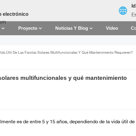
I
E
 electrónico
com
S
Proyecto
Noticias Y Blog
Video
Co
English
ida Útil De Las Farolas Solares Multifuncionales Y Qué Mantenimiento Requieren?
français
español
s solares multifuncionales y qué mantenimiento
العربية
中文
mente es de entre 5 y 15 años, dependiendo de la vida útil de 