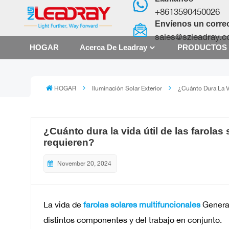
+8613590450026
Envíenos un correo
sales@szleadray.
HOGAR
Acerca De Leadray
PRODUCTO
HOGAR
Iluminación Solar Exterior
¿Cuánto Dura La V
¿Cuánto dura la vida útil de las farola
requieren?
November 20, 2024
La vida de
farolas solares multifuncionales
General
distintos componentes y del trabajo en conjunto.