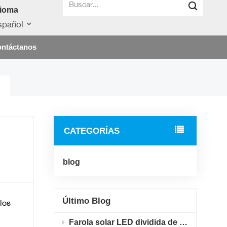
dioma
spañol
ntáctanos
CATEGORÍAS
blog
Último Blog
los
Farola solar LED dividida de 20W y 40W, IP65, de aluminio fundido a presión, para proyectos de iluminación vial en pueblos rurales.