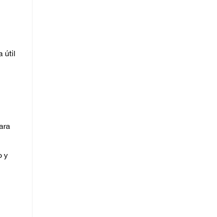
 útil
ara
o y