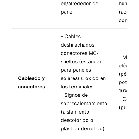
en/alrededor del
humeda
panel.
(acelera 
corrosió
- Cables
deshilachados,
conectores MC4
- Mal co
sueltos (estándar
eléctric
para paneles
(pérdida
Cableado y
solares) u óxido en
potencia
conectores
los terminales.
10%).
- Signos de
- Cortoc
sobrecalentamiento
(pueden
(aislamiento
descolorido o
plástico derretido).