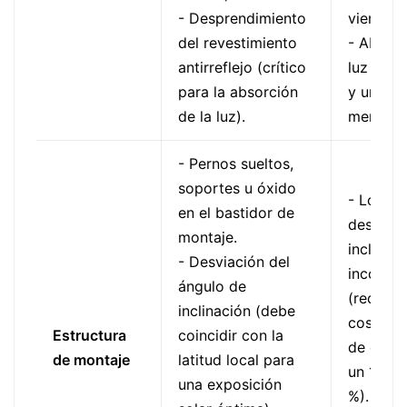
- Desprendimiento
vientos 
del revestimiento
- Absorc
antirreflejo (crítico
luz entr
para la absorción
y un 20
de la luz).
menor.
- Pernos sueltos,
soportes u óxido
- Los pa
en el bastidor de
desplaz
montaje.
inclinan
- Desviación del
incorre
ángulo de
(reduce 
inclinación (debe
cosecha 
Estructura
coincidir con la
de energ
de montaje
latitud local para
un 15 y 
una exposición
%).