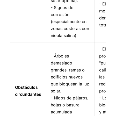
solar óptima).
- El bas
- Signos de
montaje
corrosión
derrumb
(especialmente en
total del
zonas costeras con
niebla salina).
- El so
- Árboles
provoca
demasiado
"puntos
grandes, ramas o
caliente
edificios nuevos
las célul
que bloquean la luz
reduce l
Obstáculos
solar.
producci
circundantes
- Nidos de pájaros,
- Los re
hojas o basura
bloquean
acumulada
y atrapa