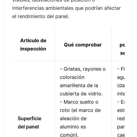
interferencias ambientales que podrían afectar
el rendimiento del panel.
Rie
Artículo de
Qué comprobar
potenci
inspección
se des
- Grietas, rayones o
- Filtrac
coloración
agua en 
amarillenta de la
(daña la
cubierta de vidrio.
internas)
- Marco suelto o
- Estabi
roto (el marco de
estructu
Superficie
aleación de
reducida
del panel
aluminio es
paneles
común).
caerse 