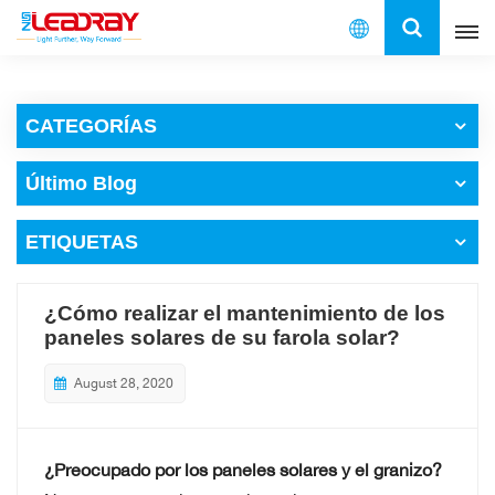
Español
CATEGORÍAS
English
Último Blog
français
ETIQUETAS
español
العربية
¿Cómo realizar el mantenimiento de los
paneles solares de su farola solar?
中文
August 28, 2020
¿Preocupado por los paneles solares y el granizo?