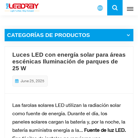
Español
CATEGORÍAS DE PRODUCTOS
English
français
Luces LED con energía solar para áreas
escénicas Iluminación de parques de
español
25 W
العربية
June 25, 2025
中文
Las farolas solares LED utilizan la radiación solar
como fuente de energía. Durante el día, los
paneles solares cargan la batería y, por la noche, la
batería suministra energía a la...
Fuente de luz LED.