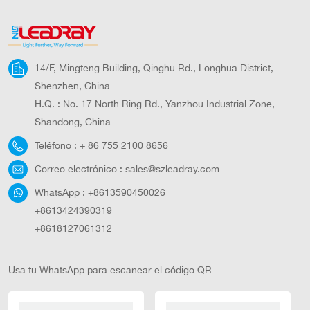
14/F, Mingteng Building, Qinghu Rd., Longhua District,
Shenzhen, China
H.Q. : No. 17 North Ring Rd., Yanzhou Industrial Zone,
Shandong, China
Teléfono :
+ 86 755 2100 8656
Correo electrónico :
sales@szleadray.com
WhatsApp :
+8613590450026
+8613424390319
+8618127061312
Usa tu WhatsApp para escanear el código QR