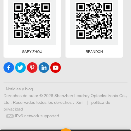
GARY ZHOU
BRANDON
Noticias y blog
Derechos de autor © 2026 Shenzhen Leadray Optoelectronic Co.,
Ltd.. Reservados todos los derechos .
Xml
|
política de
privacidad
IPv6 network supported.