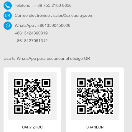
Teléfono :
+ 86 755 2100 8656
Correo electrónico :
sales@szleadray.com
WhatsApp :
+8613590450026
+8613424390319
+8618127061312
Usa tu WhatsApp para escanear el código QR
GARY ZHOU
BRANDON