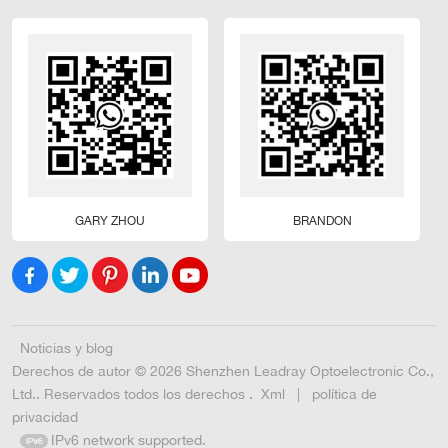
GARY ZHOU
BRANDON
Noticias y blog
Derechos de autor © 2026 Shenzhen Leadray Optoelectronic Co.,
Ltd.. Reservados todos los derechos .
Xml
|
política de
privacidad
IPv6 network supported.