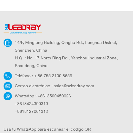
14/F, Mingteng Building, Qinghu Rd., Longhua District,
Shenzhen, China
H.Q. : No. 17 North Ring Rd., Yanzhou Industrial Zone,
Shandong, China
Teléfono :
+ 86 755 2100 8656
Correo electrónico :
sales@szleadray.com
WhatsApp :
+8613590450026
+8613424390319
+8618127061312
Usa tu WhatsApp para escanear el código QR