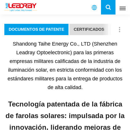
Español
DOCUMENTOS DE PATENTE
CERTIFICADOS
PRUEBA
English
Shandong Taihe Energy Co., LTD
(Shenzhen
français
Leadray Optoelectronic) para las primeras
empresas militares calificadas de la industria de
español
iluminación solar, en estricta conformidad con los
العربية
estándares militares para la entrega de productos
de alta calidad.
中文
Tecnología patentada de la fábrica
de farolas solares: impulsada por la
innovación, liderando mejoras de