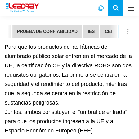
Español
DOS
PRUEBA DE CONFIABILIDAD
IES
CEI
CE Y R
English
Para que los productos de las fábricas de
français
alumbrado público solar entren en el mercado de la
UE, la certificación CE y la directiva ROHS son dos
español
requisitos obligatorios. La primera se centra en la
العربية
seguridad y el rendimiento del producto, mientras
que la segunda se centra en la restricción de
中文
sustancias peligrosas.
Juntos, ambos constituyen el “umbral de entrada”
para que los productos ingresen a la UE y al
Espacio Económico Europeo (EEE).