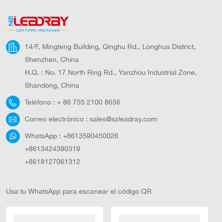
14/F, Mingteng Building, Qinghu Rd., Longhua District,
Shenzhen, China
H.Q. : No. 17 North Ring Rd., Yanzhou Industrial Zone,
Shandong, China
Teléfono :
+ 86 755 2100 8656
Correo electrónico :
sales@szleadray.com
WhatsApp :
+8613590450026
+8613424390319
+8618127061312
Usa tu WhatsApp para escanear el código QR