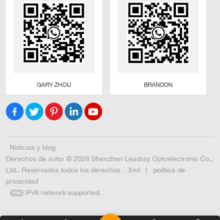
GARY ZHOU
BRANDON
Noticias y blog
Derechos de autor © 2026 Shenzhen Leadray Optoelectronic Co.,
Ltd.. Reservados todos los derechos .
Xml
|
política de
privacidad
IPv6 network supported.